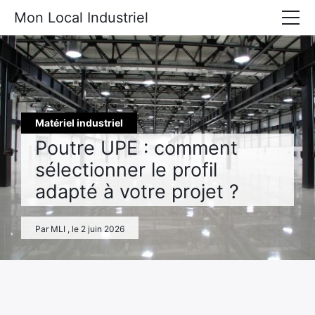
Mon Local Industriel
Locaux industriels à louer
Locaux industriels à vendre
Actualités diverses
Matériel industriel
Matériel industriel
Poutre UPE : comment
sélectionner le profil
adapté à votre projet ?
Par MLI , le 2 juin 2026